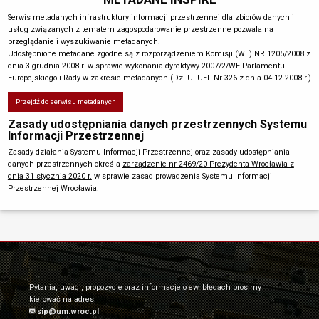
Serwis metadanych
infrastruktury informacji przestrzennej dla zbiorów danych i
usług związanych z tematem zagospodarowanie przestrzenne pozwala na
przeglądanie i wyszukiwanie metadanych.
Udostępnione metadane zgodne są z rozporządzeniem Komisji (WE) NR 1205/2008 z
dnia 3 grudnia 2008 r. w sprawie wykonania dyrektywy 2007/2/WE Parlamentu
Europejskiego i Rady w zakresie metadanych (Dz. U. UEL Nr 326 z dnia 04.12.2008 r.)
Przejdź do serwisu metadanych
Zasady udostępniania danych przestrzennych Systemu
Informacji Przestrzennej
Zasady działania Systemu Informacji Przestrzennej oraz zasady udostępniania
danych przestrzennych określa
zarządzenie nr 2469/20 Prezydenta Wrocławia z
dnia 31 stycznia 2020 r.
w sprawie zasad prowadzenia Systemu Informacji
Przestrzennej Wrocławia.
Pytania, uwagi, propozycje oraz informacje o ew. błędach prosimy
kierować na adres:
sip@um.wroc.pl