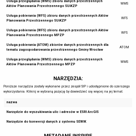
Usługa przeglądania (WMS) zbioru danych przestrzennych
WMS
Aktów Planowania Przestrzennego SUiKZP
Usługa pobierania (WFS) zbioru danych przestrzennych Aktów
WFS
Planowania Przestrzennego SUiKZP
Usługa pobierania (WFS) zbioru danych przestrzennych Aktów
WFS
Planowania Przestrzennego MPZP
Usługa pobierania (ATOM) zbiorów danych przestrzennych dla
ATOM
tematu zagospodarowania przestrzennego Gminy Wrocław
Usługa przeglądania (WMS) zbioru danych przestrzennych
WMS
Aktów Planowania Przestrzennego MPZP
NARZĘDZIA:
Poniższe narzędzia zostały wykonane przez zespół SIP i udostępnione do szerszego
wykorzystania. Kliknij w wybraną pozycję by dowiedzieć się więcej na jej temat.
nazwa
Narzędzie do wyszukiwania ulic i adresów w ESRI ArcGIS
Narzędzie do konwersji danych z systemu SEWIK
METADANE INSPIRE