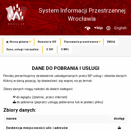
System Informacji Przestrzennej
Wrocławia
Zmień
English
język
Strona główna
Nowości w SIP
Planowanie przestrzenne
EMUiA
Dane, usługi i narzędzia
O SIP
O WPL
DANE DO POBRANIA I USŁUGI
Poniżej prezentujemy zestawienie udostępnianych przez SIP usług i zbiorów danych.
Kliknij w daną pozycję, by dowiedzieć się więcej na jej temat.
Zbiory danych mogą należeć do dwóch kategorii:
do wglądu (zdalnie, przez internet)
do pobrania (poprzez usługę pobierania lub w postaci pliku)
Zbiory danych:
nazwa
dostęp
Ewidencja miejscowości ulic i adresów