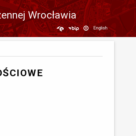
zennej Wrocławia
English
OŚCIOWE