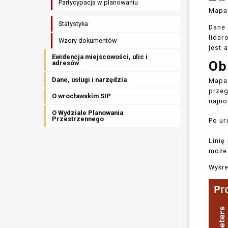
Partycypacja w planowaniu
Mapa 
Statystyka
Dane 
lidar
Wzory dokumentów
jest 
Ewidencja miejscowości, ulic i
Ob
adresów
Dane, usługi i narzędzia
Mapa 
przeg
O wrocławskim SIP
najno
O Wydziale Planowania
Przestrzennego
Po ur
Linię
może 
Wykre