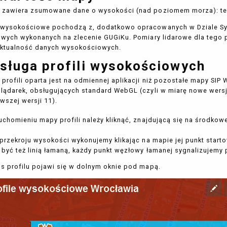
zawiera zsumowane dane o wysokości (nad poziomem morza): ter
wysokościowe pochodzą z, dodatkowo opracowanych w Dziale Sys
owych wykonanych na zlecenie GUGiKu. Pomiary lidarowe dla tego p
aktualność danych wysokościowych.
sługa profili wysokościowych
profili oparta jest na odmiennej aplikacji niż pozostałe mapy SI
lądarek, obsługujących standard WebGL (czyli w miarę nowe wersje
wszej wersji 11).
uchomieniu mapy profili należy kliknąć, znajdującą się na środkowe
 przekroju wysokości wykonujemy klikając na mapie jej punkt start
być też linią łamaną, każdy punkt węzłowy łamanej sygnalizujemy 
s profilu pojawi się w dolnym oknie pod mapą.