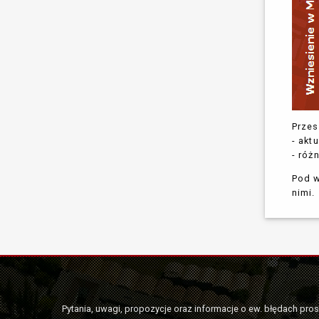
Przes
- ak
- róż
Pod w
nimi.
Pytania, uwagi, propozycje oraz informacje o ew. błędach pro