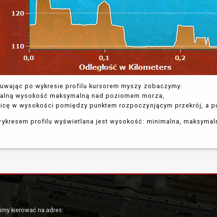
uwając po wykresie profilu kursorem myszy zobaczymy:
tualną wysokość maksymalną nad poziomem morza,
nicę w wysokości pomiędzy punktem rozpoczynjącym przekrój, a p
ykresem profilu wyświetlana jest wysokość: minimalna, maksymal
simy kierować na adres: