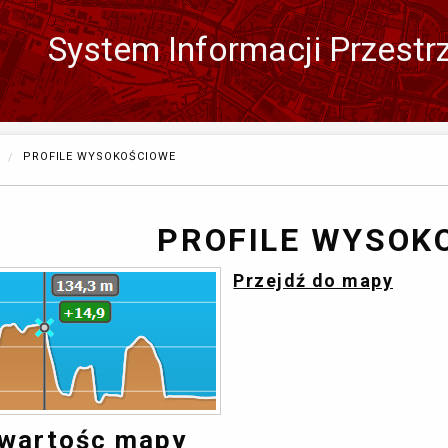
System Informacji Przestr
Zmień
język
OBECNIE:
PROFILE WYSOKOŚCIOWE
PROFILE WYSOK
Przejdź do mapy
wartośc mapy