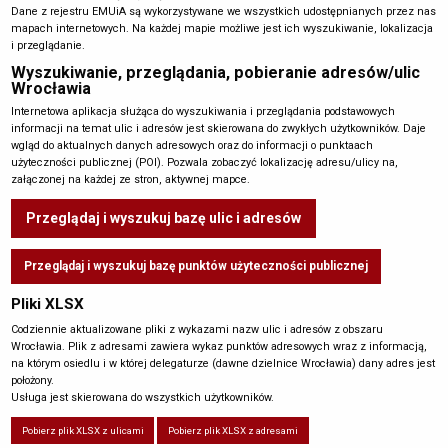
Dane z rejestru EMUiA są wykorzystywane we wszystkich udostępnianych przez nas
mapach internetowych. Na każdej mapie możliwe jest ich wyszukiwanie, lokalizacja
i przeglądanie.
Wyszukiwanie, przeglądania, pobieranie adresów/ulic
Wrocławia
Internetowa aplikacja służąca do wyszukiwania i przeglądania podstawowych
informacji na temat ulic i adresów jest skierowana do zwykłych użytkowników. Daje
wgląd do aktualnych danych adresowych oraz do informacji o punktaach
użyteczności publicznej (POI). Pozwala zobaczyć lokalizację adresu/ulicy na,
załączonej na każdej ze stron, aktywnej mapce.
Przeglądaj i wyszukuj
bazę ulic i adresów
Przeglądaj i wyszukuj bazę punktów użyteczności publicznej
Pliki XLSX
Codziennie aktualizowane pliki z wykazami nazw ulic i adresów z obszaru
Wrocławia. Plik z adresami zawiera wykaz punktów adresowych wraz z informacją,
na którym osiedlu i w której delegaturze (dawne dzielnice Wrocławia) dany adres jest
położony.
Usługa jest skierowana do wszystkich użytkowników.
Pobierz plik XLSX z ulicami
Pobierz plik XLSX z adresami