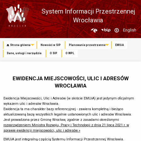
System Informacji Przestrzennej
Wrocławia
Zmień
English
język
Strona główna
Nowości w SIP
Planowanie przestrzenne
EMUiA
Dane, usługi i narzędzia
O SIP
O WPL
EWIDENCJA MIEJSCOWOŚCI, ULIC I ADRESÓW
WROCŁAWIA
Ewidencja Miejscowości, Ulic i Adresów (w skrócie EMUiA) jest jedynym oficjalnym
wykazem ulic i adresów Wrocławia.
Ewidencja ta ma charakter bazy referencyjnej - zawiera kompletną i bieżąco
aktualizowaną bazę wszystkich legalnie ustanowionych ulic i adresów Wrocławia.
Jest prowadzona przez Gminę Wrocław, zgodnie z zasadami określonymi
rozporządzeniem Ministra Rozwoju, Pracy i Technologii z dnia 21 lipca 2021 r. w
sprawie ewidencji miejscowości, ulic i adresów »
EMUiA jest integralną częścią Systemu Informacji Przestrzennej Wrocławia.