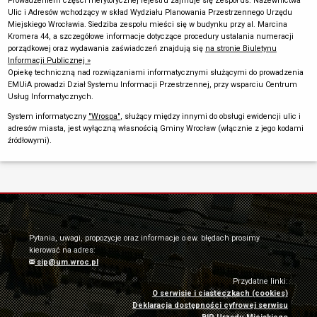
Prowadzeniem części merytorycznej rejestru zajmuje się Zespół ds. Nazewnictwa
Ulic i Adresów wchodzący w skład Wydziału Planowania Przestrzennego Urzędu
Miejskiego Wrocławia. Siedziba zespołu mieści się w budynku przy al. Marcina
Kromera 44, a szczegółowe informacje dotyczące procedury ustalania numeracji
porządkowej oraz wydawania zaświadczeń znajdują się
na stronie Biuletynu
Informacji Publicznej »
Opiekę techniczną nad rozwiązaniami informatycznymi służącymi do prowadzenia
EMUiA prowadzi Dział Systemu Informacji Przestrzennej, przy wsparciu Centrum
Usług Informatycznych.
System informatyczny
"Wrospa"
, służący między innymi do obsługi ewidencji ulic i
adresów miasta, jest wyłączną własnością Gminy Wrocław (włącznie z jego kodami
źródłowymi).
Pytania, uwagi, propozycje oraz informacje o ew. błędach prosimy
kierować na adres:
sip@um.wroc.pl
Przydatne linki:
O serwisie i ciasteczkach (cookies)
Deklaracja dostępności cyfrowej serwisu