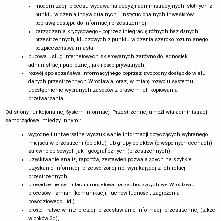
modernizacji procesu wydawania decyzji administracyjnych istotnych z
punktu widzenia indywidualnych i instytucjonalnych inwestorów i
poprawę dostępu do informacji przestrzennej
zarządzania kryzysowego - poprzez integrację różnych baz danych
przestrzennych, kluczowych z punktu widzenia szeroko rozumianego
bezpieczeństwa miasta
budowa usług internetowych skierowanych zarówno do jednostek
administracji publicznej, jak i osób prywatnych,
rozwój społeczeństwa informacyjnego poprzez swobodny dostęp do wielu
danych przestrzennych Wrocławia, oraz, w miarę rozwoju systemu,
udostępnienie wybranych zasobów z prawem ich kopiowania i
przetwarzania.
Od strony funkcjonalnej System Informacji Przestrzennej umożliwia administracji
samorządowej między innymi:
wygodne i uniwersalne wyszukiwanie informacji dotyczących wybranego
miejsca w przestrzeni (obiektu) lub grupy obiektów (o wspólnych cechach)
zarówno opisowych jak i geograficznych (przestrzennych),
uzyskiwanie analiz, raportów, zestawień pozwalających na szybkie
uzyskanie informacji przetworzonej np. wynikającej z ich relacji
przestrzennych,
prowadzenie symulacji i modelowania zachodzących we Wrocławiu
procesów i zmian (komunikacji, ruchów ludności, zagrożenia
powodziowego, itd.),
proste i łatwe w interpretacji przedstawianie informacji przestrzennej (także
widoków 3d),