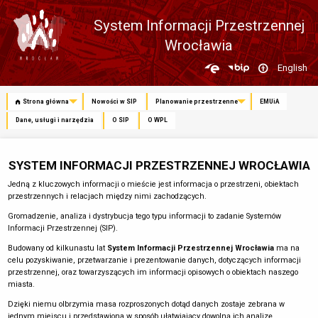
System Informacji Przestrzennej
Wrocławia
Zmień
English
język
Strona główna
Nowości w SIP
Planowanie przestrzenne
EMUiA
Dane, usługi i narzędzia
O SIP
O WPL
SYSTEM INFORMACJI PRZESTRZENNEJ WROCŁAWIA
Jedną z kluczowych informacji o mieście jest informacja o przestrzeni, obiektach
przestrzennych i relacjach między nimi zachodzących.
Gromadzenie, analiza i dystrybucja tego typu informacji to zadanie Systemów
Informacji Przestrzennej (SIP).
Budowany od kilkunastu lat
System Informacji Przestrzennej Wrocławia
ma na
celu pozyskiwanie, przetwarzanie i prezentowanie danych, dotyczących informacji
przestrzennej, oraz towarzyszących im informacji opisowych o obiektach naszego
miasta.
Dzięki niemu olbrzymia masa rozproszonych dotąd danych zostaje zebrana w
jednym miejscu i przedstawiona w sposób ułatwiający dowolną ich analizę.