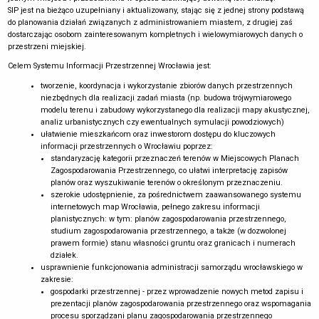
SIP jest na bieżąco uzupełniany i aktualizowany, stając się z jednej strony podstawą
do planowania działań związanych z administrowaniem miastem, z drugiej zaś
dostarczając osobom zainteresowanym kompletnych i wielowymiarowych danych o
przestrzeni miejskiej.
Celem Systemu Informacji Przestrzennej Wrocławia jest:
tworzenie, koordynacja i wykorzystanie zbiorów danych przestrzennych
niezbędnych dla realizacji zadań miasta (np. budowa trójwymiarowego
modelu terenu i zabudowy wykorzystanego dla realizacji mapy akustycznej,
analiz urbanistycznych czy ewentualnych symulacji powodziowych)
ułatwienie mieszkańcom oraz inwestorom dostępu do kluczowych
informacji przestrzennych o Wrocławiu poprzez:
standaryzację kategorii przeznaczeń terenów w Miejscowych Planach
Zagospodarowania Przestrzennego, co ułatwi interpretację zapisów
planów oraz wyszukiwanie terenów o określonym przeznaczeniu.
szerokie udostępnienie, za pośrednictwem zaawansowanego systemu
internetowych map Wrocławia, pełnego zakresu informacji
planistycznych: w tym: planów zagospodarowania przestrzennego,
studium zagospodarowania przestrzennego, a także (w dozwolonej
prawem formie) stanu własności gruntu oraz granicach i numerach
działek.
usprawnienie funkcjonowania administracji samorządu wrocławskiego w
zakresie:
gospodarki przestrzennej - przez wprowadzenie nowych metod zapisu i
prezentacji planów zagospodarowania przestrzennego oraz wspomagania
procesu sporządzani planu zagospodarowania przestrzennego