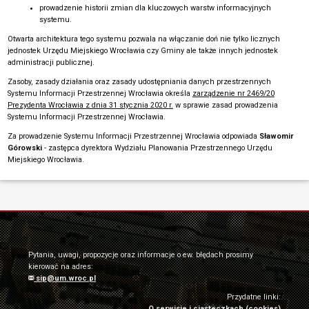
prowadzenie historii zmian dla kluczowych warstw informacyjnych
systemu.
Otwarta architektura tego systemu pozwala na włączanie doń nie tylko licznych
jednostek Urzędu Miejskiego Wrocławia czy Gminy ale także innych jednostek
administracji publicznej.
Zasoby, zasady działania oraz zasady udostępniania danych przestrzennych
Systemu Informacji Przestrzennej Wrocławia określa
zarządzenie nr 2469/20
Prezydenta Wrocławia z dnia 31 stycznia 2020 r.
w sprawie zasad prowadzenia
Systemu Informacji Przestrzennej Wrocławia.
Za prowadzenie Systemu Informacji Przestrzennej Wrocławia odpowiada
Sławomir
Górowski
- zastępca dyrektora Wydziału Planowania Przestrzennego Urzędu
Miejskiego Wrocławia.
Pytania, uwagi, propozycje oraz informacje o ew. błędach prosimy
kierować na adres:
sip@um.wroc.pl
Przydatne linki:
O serwisie i ciasteczkach (cookies)