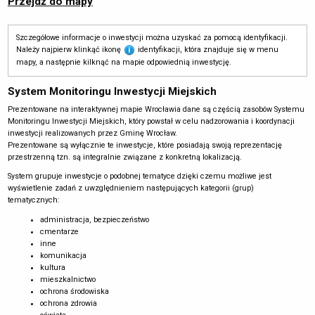
Przejdź do mapy
Szczegółowe informacje o inwestycji można uzyskać za pomocą identyfikacji.
Należy najpierw klinkąć ikonę
identyfikacji, która znajduje się w menu
mapy, a następnie kilknąć na mapie odpowiednią inwestycję.
System Monitoringu Inwestycji Miejskich
Prezentowane na interaktywnej mapie Wrocławia dane są częścią zasobów Systemu
Monitoringu Inwestycji Miejskich, który powstał w celu nadzorowania i koordynacji
inwestycji realizowanych przez Gminę Wrocław.
Prezentowane są wyłącznie te inwestycje, które posiadają swoją reprezentację
przestrzenną tzn. są integralnie związane z konkretną lokalizacją.
System grupuje inwestycje o podobnej tematyce dzięki czemu możliwe jest
wyświetlenie zadań z uwzględnieniem następujących kategorii (grup)
tematycznych:
administracja, bezpieczeństwo
cmentarze
inne
komunikacja
kultura
mieszkalnictwo
ochrona środowiska
ochrona zdrowia