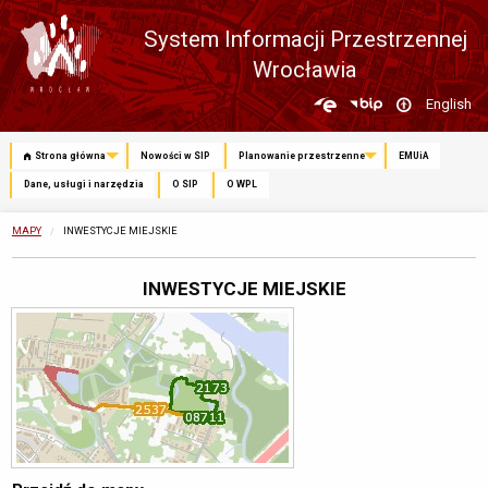
System Informacji Przestrzennej
Wrocławia
Zmień
English
język
Strona główna
Nowości w SIP
Planowanie przestrzenne
EMUiA
Dane, usługi i narzędzia
O SIP
O WPL
MAPY
OBECNIE:
INWESTYCJE MIEJSKIE
INWESTYCJE MIEJSKIE