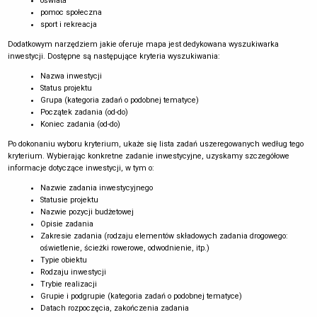
oświata
pomoc społeczna
sport i rekreacja
Dodatkowym narzędziem jakie oferuje mapa jest dedykowana wyszukiwarka
inwestycji. Dostępne są następujące kryteria wyszukiwania:
Nazwa inwestycji
Status projektu
Grupa (kategoria zadań o podobnej tematyce)
Początek zadania (od-do)
Koniec zadania (od-do)
Po dokonaniu wyboru kryterium, ukaże się lista zadań uszeregowanych według tego
kryterium. Wybierając konkretne zadanie inwestycyjne, uzyskamy szczegółowe
informacje dotyczące inwestycji, w tym o:
Nazwie zadania inwestycyjnego
Statusie projektu
Nazwie pozycji budżetowej
Opisie zadania
Zakresie zadania (rodzaju elementów składowych zadania drogowego:
oświetlenie, ścieżki rowerowe, odwodnienie, itp.)
Typie obiektu
Rodzaju inwestycji
Trybie realizacji
Grupie i podgrupie (kategoria zadań o podobnej tematyce)
Datach rozpoczęcia, zakończenia zadania