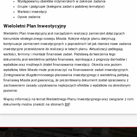
Występowaniu obiektów inżynierskich w zakresie zadania
Grupie i podgrupie (kategoria zadań o podobnej tematyce)
Wartości inwestycji
Opisie zadania
Wieloletni Plan Inwestycyjny
Wieloletni Plan Inwestycyjny jest narzędziem realizacji zamierzeń dotyczących
kierunków strategicznego rozwoju Miasta. Kolejne edycje planu obejmują
kontynuacje zamierzeń inwestycyjnych z poprzednich lat jak również nowe zadania
inwestycyjne przewidziane do realizacji w latach planu. Aktualizacji podlegają
wartości, terminy i montaże finansowe zadań. Podstawą do tworzenia tego
dokumentu jest wieloletnia polityka finansowa, wynikająca z prognozy dochodów i
wydatków oraz możliwych źródeł finansowania inwestycji. Określa ona poziom
wydatków, które Miasto może przeznaczyć na finansowanie zadań inwestycyjnych.
Zintegrowanie długoterminowego planowania inwestycyjnego z wieloletnią polityką
finansową Miasta jest gwarancją, że prezentowany dokument został opracowany z
zachowaniem zasady uzyskiwania najlepszych efektów z wydatków na określonym
poziomie.
Więcej informacji na temat Wieloletniego Planu Inwestycyjnego oraz związane z nim
dokumenty można znaleźć na stronach
BIP
.