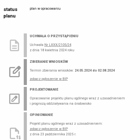
status
plan w opracowaniu
planu
UCHWAŁA O PRZYSTĄPIENIU
Uchwała
Nr LXXX/2105/24
z dnia 18 kwietnia 2024 roku
ZBIERANIE WNIOSKÓW
Termin zbierania wniosków:
24.05.2024 do 02.08.2024
zobacz ogłoszenie w BIP
PROJEKTOWANIE
Opracowanie projektu planu ogólnego wraz z uzasadnieniem
i prognozą oddziaływania na środowisko
OPINIOWANIE
Projekt planu ogólnego wraz z uzasadnieniem:
zobacz ogłoszenie w BIP
z dnia 23 października 2025 r.