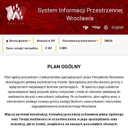
System Informacji Przestrzennej
Wrocławia
Zmień
English
język
Strona główna
Nowości w SIP
Planowanie przestrzenne
EMUiA
Dane, usługi i narzędzia
O SIP
O WPL
PLAN OGÓLNY
Plan ogólny jest jednym z dokumentów sporządzanych przez Prezydenta Wrocławia
określającym politykę przestrzenną miasta. Sporządzany jest dla obszaru gminy z
wyłączeniem wojskowych terenów zamkniętych. W oparciu o jego ustalenia
opracowywane będą przyszłe plany miejscowe i może on stanowić podstawę do
wydawania decyzji o warunkach zabudowy. Po uchwaleniu, plan ogólny wraz z
elementami strategii rozwoju gminy zastąpi Studium uwarunkowań i kierunków
zagospodarowania przestrzennego Wrocławia.
Więcej na temat konstrukcji, formalnej procedury uchwalania planu ogólnego
oraz Twojej możliwości w uczestniczeniu w jego sporządzaniu oraz
instrukcji, jak to zrobić, znajdziesz na naszych pozostałych stronach: