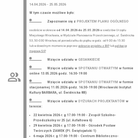
14.04.2026 - 25.05.2026
W tym czasie możliwe było:
Zapoznanie się z
PROJEKTEM PLANU OGÓLNEGO
osobiście w okresie
od 14.04.2026 do 25.05.2026
w siedzibie Urzędu
Miejskiego Wrocławia, w Wydziale Planowania Przestrzennego, ul. Świdnicka
53, 50-030 Wrocław, od poniedziałku do piątku w godz. od 9:00 do 15:30
lub w dowolnym momencie poprzez
pobranie projektu z BIP
lub
aplikację
mapową SIP
Wzięcie udziału w
GEOANKIECIE
Wzięcie udziału w
SPOTKANIU OTWARTYM
w formie
online 13.05.2026 godz. 16:30-19:00
Wzięcie udziału w
SPOTKANIU OTWARTYM
w formie
stacjonarnej 11.05.2026 godz. 16:30-19:00 (Wrocławski Instytut
Kultury BARBARA, ul. Świdnicka 8B)
Wzięcie udziału w
DYŻURACH PROJEKTANTÓW
w
terenie:
22 kwietnia 2026 r. g.17.00-19.00 - Zespół Szkolno-
Przedszkolny nr 25 (ul. Asfaltowa 6)
29 kwietnia 2026 r. g.17.00-19.00 - Ośrodek Postaw
Twórczych ZAMEK (Pl. Świętojański 1)
6 maja 2026 r. g.17.00-19.00 - Centrum Biblioteczno-