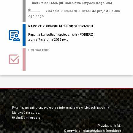
Kulturalne FAMA (ul. Bolesława Krzywoustego 286)
Złożenie
FORMALNEJ UWAGI
do projektu planu
ogólnego
RAPORT Z KONSULTACJI SPOŁECZNYCH
Raport z konsultacji społecznych -
POBIERZ
z dnia 7 sierpnia 2026 roku
UCHWALENIE
Pytania, uwagi, propozycje oraz informacje o ew. błędach prosimy
kierować na adres:
sip@um.wroc.pl
Przydatne linki:
O serwisie i ciasteczkach (cookies)