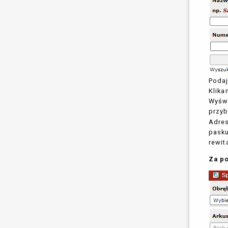
Podaj
Klika
Wyświ
przyb
Adres
pasku
rewita
Za p