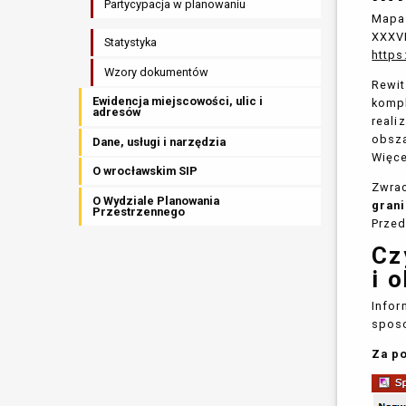
Partycypacja w planowaniu
Mapa 
XXXVI
Statystyka
https
Wzory dokumentów
Rewit
Ewidencja miejscowości, ulic i
kompl
adresów
reali
obsza
Dane, usługi i narzędzia
Więce
O wrocławskim SIP
Zwrac
O Wydziale Planowania
gran
Przestrzennego
Przed
Cz
i 
Infor
spos
Za p