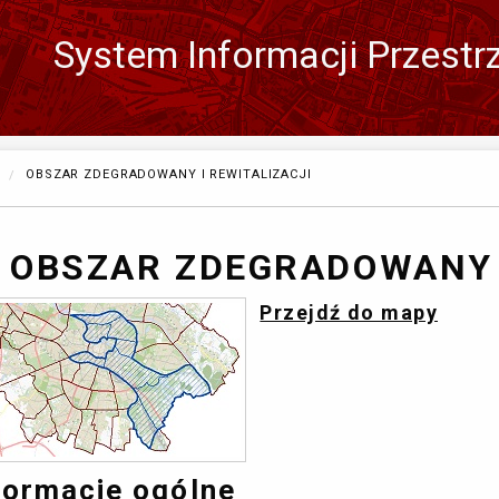
System Informacji Przestr
Zmień
język
OBECNIE:
OBSZAR ZDEGRADOWANY I REWITALIZACJI
OBSZAR ZDEGRADOWANY I
Przejdź do mapy
formacje ogólne