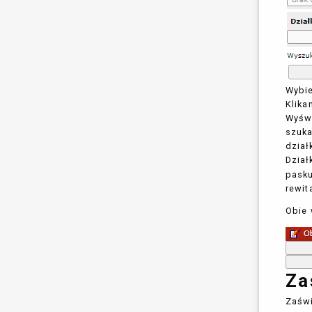
Wybie
Klika
Wyświ
szuka
dział
Dział
pasku
rewita
Obie 
Za
Zaświ