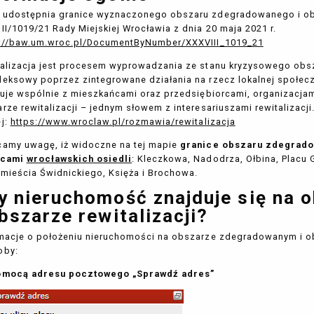
udostępnia granice wyznaczonego obszaru zdegradowanego i obsz
II/1019/21 Rady Miejskiej Wrocławia z dnia 20 maja 2021 r.
://baw.um.wroc.pl/DocumentByNumber/XXXVIII_1019_21
alizacja jest procesem wyprowadzania ze stanu kryzysowego ob
eksowy poprzez zintegrowane działania na rzecz lokalnej społeczn
zuje wspólnie z mieszkańcami oraz przedsiębiorcami, organizacjam
rze rewitalizacji – jednym słowem z interesariuszami rewitalizacji
j:
https://www.wroclaw.pl/rozmawia/rewitalizacja
amy uwagę, iż widoczne na tej mapie
granice obszaru zdegradow
icami
wrocławskich osiedli
: Kleczkowa, Nadodrza, Ołbina, Placu
mieścia Świdnickiego, Księża i Brochowa.
y nieruchomość znajduje się na
obszarze rewitalizacji?
macje o położeniu nieruchomości na obszarze zdegradowanym i o
oby:
omocą adresu pocztowego „Sprawdź adres”