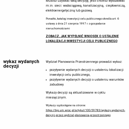
Musisz uzyskać taką decyzję, jeśli chcesz wybudować
decyzja jest zgodna z przepisami odrębnymi
m.in. sieci: wodociągową, kanalizacyjną, ciepłowniczą,
zamierzenie budowlane nie znajdzie się
elektroenergetyczną lub gazową.
w obszarze:
Ponadto, katalog inwestycji celu publicznego określa art. 6
w stosunku do którego decyzją o ustaleniu
ustawy z dnia 21 sierpnia 1997 r. o gospodarce
lokalizacji strategicznej inwestycji w zakresie
nieruchomościami
sieci przesyłowej ustanowiony został zakaz
wznoszenia i utrzymywania obiektów
ZOBACZ, JAK WYPEŁNIĆ WNIOSEK O USTALENIE
budowlanych przeznaczonych na pobyt ludzi
LOKALIZACJI INWESTYCJI CELU PUBLICZNEGO
strefy kontrolowanej wyznaczonej po obu stronach
gazociągu
strefy bezpieczeństwa wyznaczonej po obu
stronach rurociągu.
wykaz wydanych
Wydział Planowania Przestrzennego prowadzi wykaz:
decyzji
projekt decyzji musi także uzyskać wszelkie
pozytywnie wydanych decyzji o ustaleniu lokalizacji
wymagane prawem uzgodnienia.
inwestycji celu publicznego,
pozytywnie wydanych decyzji o ustaleniu warunków
zabudowy.
Wykazy decyzji są aktualizowane w cyklu
miesięcznym.
Wykazy są dostępne na stronie:
https://bip.um.wroc.pl/artykul/100/59783/wykazy-wydanych-
decyzji-przez-wydzial-planowania-przestrzennego