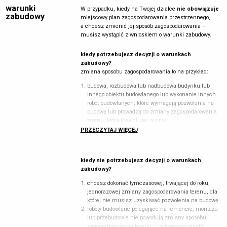
warunki
W przypadku, kiedy na Twojej działce
nie obowiązuje
zabudowy
miejscowy plan zagospodarowania przestrzennego,
a chcesz zmienić jej sposób zagospodarowania –
musisz wystąpić z wnioskiem o warunki zabudowy.
kiedy potrzebujesz decyzji o warunkach
zabudowy?
zmiana sposobu zagospodarowania to na przykład:
budowa, rozbudowa lub nadbudowa budynku lub
innego obiektu budowlanego lub wykonanie innych
robót budowlanych, które wymagają pozwolenia na
budowę lub prowadzą do zmiany zagospodarowania
terenu, która trwa dłużej niż rok
zmiana sposobu użytkowania obiektu budowlanego
PRZECZYTAJ WIĘCEJ
lub jego części
budowa na podstawie zgłoszenia budowy:
wolno stojącego budynku mieszkalnego
kiedy nie potrzebujesz decyzji o warunkach
jednorodzinnego, którego obszar oddziaływania
zabudowy?
mieści się w całości na działce lub działkach, na
których budynek został zaprojektowany
chcesz dokonać tymczasowej, trwającej do roku,
wolno stojącego parterowego budynku rekreacji
jednorazowej zmiany zagospodarowania terenu, dla
indywidualnej, czyli budynku przeznaczonego do
której nie musisz uzyskiwać pozwolenia na budowę
okresowego wypoczynku, o powierzchni zabudowy
roboty budowlane polegające na remoncie, montażu
powyżej 35 m2, ale nie więcej niż 70 m2, przy
lub przebudowie nie powodują zmiany sposobu
rozpiętości elementów konstrukcyjnych do 6
zagospodarowania terenu i użytkowania obiektu