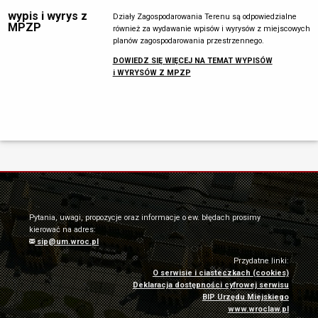
wypis i wyrys z
Działy Zagospodarowania Terenu są odpowiedzialne
MPZP
również za wydawanie wpisów i wyrysów z miejscowych
planów zagospodarowania przestrzennego.
DOWIEDZ SIĘ WIĘCEJ NA TEMAT WYPISÓW
i WYRYSÓW Z MPZP
Pytania, uwagi, propozycje oraz informacje o ew. błędach prosimy
kierować na adres:
sip@um.wroc.pl
Przydatne linki:
O serwisie i ciasteczkach (cookies)
Deklaracja dostępności cyfrowej serwisu
BIP Urzędu Miejskiego
www.wroclaw.pl