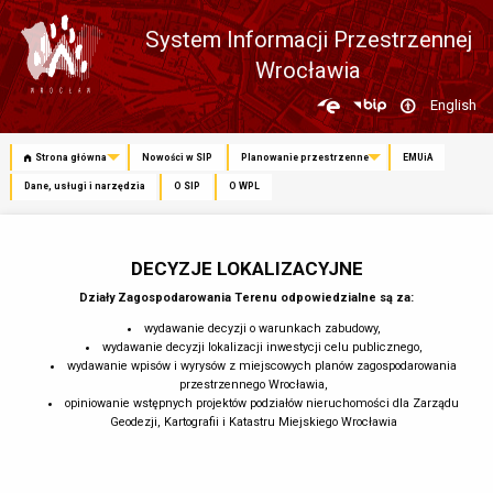
System Informacji Przestrzennej
Wrocławia
Zmień
English
język
Strona główna
Nowości w SIP
Planowanie przestrzenne
EMUiA
Dane, usługi i narzędzia
O SIP
O WPL
DECYZJE LOKALIZACYJNE
Działy Zagospodarowania Terenu odpowiedzialne są za:
wydawanie decyzji o warunkach zabudowy,
wydawanie decyzji lokalizacji inwestycji celu publicznego,
wydawanie wpisów i wyrysów z miejscowych planów zagospodarowania
przestrzennego Wrocławia,
opiniowanie wstępnych projektów podziałów nieruchomości dla Zarządu
Geodezji, Kartografii i Katastru Miejskiego Wrocławia