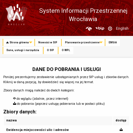
System Informacji Przestrzennej
Wrocławia
Zmień
English
język
Strona główna
Nowości w SIP
Planowanie przestrzenne
EMUiA
Dane, usługi i narzędzia
O SIP
O WPL
DANE DO POBRANIA I USŁUGI
Poniżej prezentujemy zestawienie udostępnianych przez SIP usług i zbiorów danych.
Kliknij w daną pozycję, by dowiedzieć się więcej na jej temat.
Zbiory danych mogą należeć do dwóch kategorii:
do wglądu (zdalnie, przez internet)
do pobrania (poprzez usługę pobierania lub w postaci pliku)
Zbiory danych:
nazwa
dostęp
Ewidencja miejscowości ulic i adresów