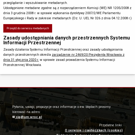
przeglądanie i wyszukiwanie metadanych.
Udostępnione metadane zgodne są z rozporządzeniem Komisji (WE) NR 1205/2008 z
dnia 3 grudnia 2008 r. w sprawie wykonania dyrektywy 2007/2/WE Parlamentu
Europejskiego i Rady w zakresie metadanych (Dz. U. UEL Nr 326 z dnia 04.12.2008 r.)
Przejdź do serwisu metadanych
Zasady udostępniania danych przestrzennych Systemu
Informacji Przestrzennej
Zasady działania Systemu Informacji Przestrzennej oraz zasady udostępniania
danych przestrzennych określa
zarządzenie nr 2469/20 Prezydenta Wrocławia z
dnia 31 stycznia 2020 r.
w sprawie zasad prowadzenia Systemu Informacji
Przestrzennej Wrocławia.
Pytania, uwagi, propozycje oraz informacje o ew. błędach prosimy
kierować na adres:
sip@um.wroc.pl
Przydatne linki:
O serwisie i ciasteczkach (cookies)