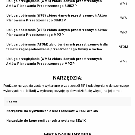
Usługa przeglądania (WMS) zbioru danych przestrzennych
WMS
Aktów Planowania Przestrzennego SUiKZP
Usługa pobierania (WFS) zbioru danych przestrzennych Aktów
WFS
Planowania Przestrzennego SUiKZP
Usługa pobierania (WFS) zbioru danych przestrzennych Aktów
WFS
Planowania Przestrzennego MPZP
Usługa pobierania (ATOM) zbiorów danych przestrzennych dla
ATOM
tematu zagospodarowania przestrzennego Gminy Wrocław
Usługa przeglądania (WMS) zbioru danych przestrzennych
WMS
Aktów Planowania Przestrzennego MPZP
NARZĘDZIA:
Poniższe narzędzia zostały wykonane przez zespół SIP i udostępnione do szerszego
wykorzystania. Kliknij w wybraną pozycję by dowiedzieć się więcej na jej temat.
nazwa
Narzędzie do wyszukiwania ulic i adresów w ESRI ArcGIS
Narzędzie do konwersji danych z systemu SEWIK
METADANE INSPIRE