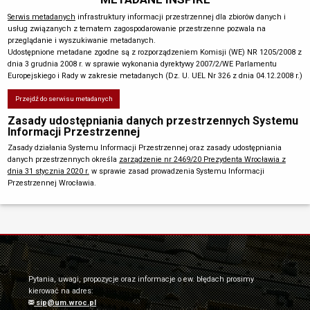
Serwis metadanych
infrastruktury informacji przestrzennej dla zbiorów danych i
usług związanych z tematem zagospodarowanie przestrzenne pozwala na
przeglądanie i wyszukiwanie metadanych.
Udostępnione metadane zgodne są z rozporządzeniem Komisji (WE) NR 1205/2008 z
dnia 3 grudnia 2008 r. w sprawie wykonania dyrektywy 2007/2/WE Parlamentu
Europejskiego i Rady w zakresie metadanych (Dz. U. UEL Nr 326 z dnia 04.12.2008 r.)
Przejdź do serwisu metadanych
Zasady udostępniania danych przestrzennych Systemu
Informacji Przestrzennej
Zasady działania Systemu Informacji Przestrzennej oraz zasady udostępniania
danych przestrzennych określa
zarządzenie nr 2469/20 Prezydenta Wrocławia z
dnia 31 stycznia 2020 r.
w sprawie zasad prowadzenia Systemu Informacji
Przestrzennej Wrocławia.
Pytania, uwagi, propozycje oraz informacje o ew. błędach prosimy
kierować na adres:
sip@um.wroc.pl