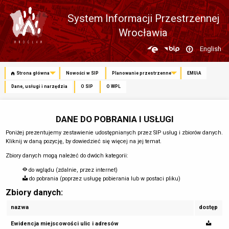
System Informacji Przestrzennej
Wrocławia
Zmień
English
język
Strona główna
Nowości w SIP
Planowanie przestrzenne
EMUiA
Dane, usługi i narzędzia
O SIP
O WPL
DANE DO POBRANIA I USŁUGI
Poniżej prezentujemy zestawienie udostępnianych przez SIP usług i zbiorów danych.
Kliknij w daną pozycję, by dowiedzieć się więcej na jej temat.
Zbiory danych mogą należeć do dwóch kategorii:
do wglądu (zdalnie, przez internet)
do pobrania (poprzez usługę pobierania lub w postaci pliku)
Zbiory danych:
nazwa
dostęp
Ewidencja miejscowości ulic i adresów