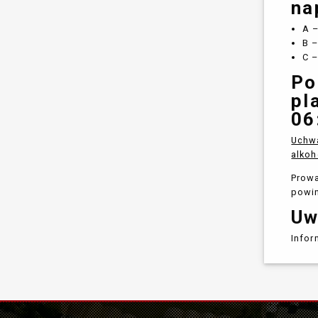
na
A –
B –
C –
Po
pl
06
Uchwa
alko
Prowa
powin
Uw
Infor