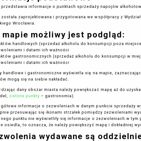
przedstawia informacje o punktach sprzedaży napojów alkoholow
została zaprojektowana i przygotowana we współpracy z Wydział
kiego Wrocławia.
 mapie możliwy jest podgląd:
nktów handlowych (sprzedaż alkoholu do konsumpcji poza miejsc
woleniami i datami ich ważności
nktów gastronomicznych (sprzedaż alkoholu do konsumpcji w miej
woleniami i datami ich ważności
y handlowe i gastronomiczne wyświetla się na mapie, zaznaczając
ów mogą się na siebie nakładać.
dzając dany obszar miasta należy powiększać mapę aż do uzyska
del,
zielone punkty
– gastronomia).
gółowe informacje o zezwoleniach w danym punkcie sprzedaży wyś
pnie przesuwając się ikonami strzałek pomiędzy zezwoleniami wyd
nego punktu nie wyświetliły się informacje o zezwoleniach w tym p
e osiedla, to oznacza, że należy powiększyć mapę i dokładniej w
zwolenia wydawane są oddzielnie