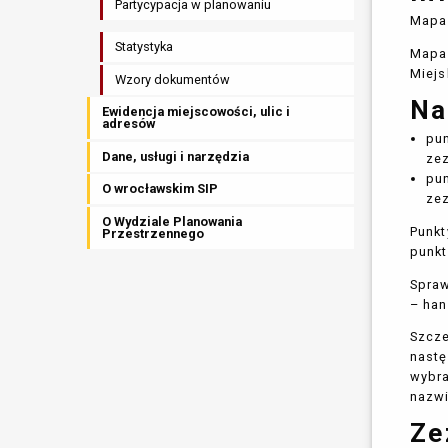
Partycypacja w planowaniu
Mapa 
Statystyka
Mapa 
Miejs
Wzory dokumentów
Na
Ewidencja miejscowości, ulic i
adresów
pu
Dane, usługi i narzędzia
zez
pu
O wrocławskim SIP
zez
O Wydziale Planowania
Punkt
Przestrzennego
punkt
Spraw
– han
Szcze
nastę
wybra
nazwi
Ze