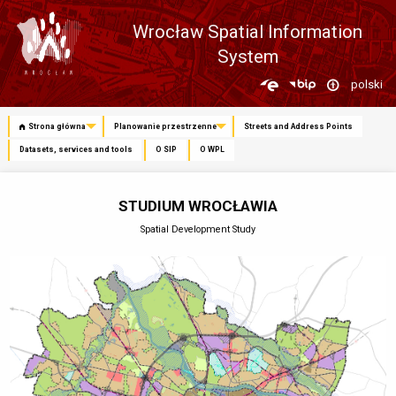
Wrocław Spatial Information
System
Zmień
polski
język
Strona główna
Planowanie przestrzenne
Streets and Address Points
Datasets, services and tools
O SIP
O WPL
STUDIUM WROCŁAWIA
Spatial Development Study