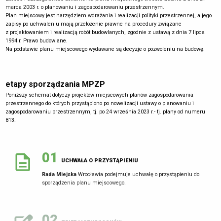
marca 2003 r. o planowaniu i zagospodarowaniu przestrzennym.
Plan miejscowy jest narzędziem wdrażania i realizacji polityki przestrzennej, a jego
zapisy po uchwaleniu mają przełożenie prawne na procedury związane
z projektowaniem i realizacją robót budowlanych, zgodnie z ustawą z dnia 7 lipca
1994 r. Prawo budowlane.
Na podstawie planu miejscowego wydawane są decyzje o pozwoleniu na budowę.
etapy sporządzania MPZP
Poniższy schemat dotyczy projektów miejscowych planów zagospodarowania
przestrzennego do których przystąpiono po nowelizacji ustawy o planowaniu i
zagospodarowaniu przestrzennym, tj. po 24 września 2023 r.- tj. plany od numeru
813.
01
UCHWAŁA O PRZYSTĄPIENIU
Rada Miejska
Wrocławia podejmuje uchwałę o przystąpieniu do
sporządzenia planu miejscowego.
02