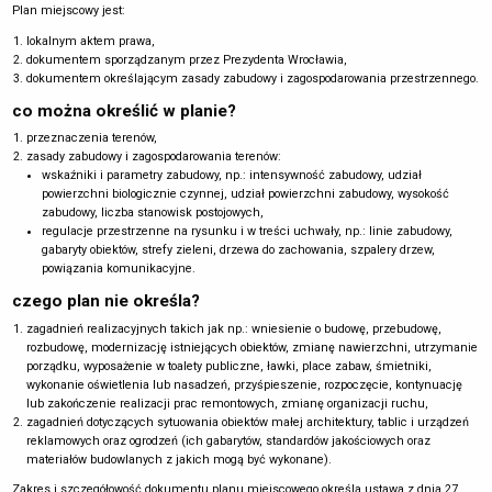
Plan miejscowy jest:
lokalnym aktem prawa,
dokumentem sporządzanym przez Prezydenta Wrocławia,
dokumentem określającym zasady zabudowy i zagospodarowania przestrzennego.
co można określić w planie?
przeznaczenia terenów,
zasady zabudowy i zagospodarowania terenów:
wskaźniki i parametry zabudowy, np.: intensywność zabudowy, udział
powierzchni biologicznie czynnej, udział powierzchni zabudowy, wysokość
zabudowy, liczba stanowisk postojowych,
regulacje przestrzenne na rysunku i w treści uchwały, np.: linie zabudowy,
gabaryty obiektów, strefy zieleni, drzewa do zachowania, szpalery drzew,
powiązania komunikacyjne.
czego plan nie określa?
zagadnień realizacyjnych takich jak np.: wniesienie o budowę, przebudowę,
rozbudowę, modernizację istniejących obiektów, zmianę nawierzchni, utrzymanie
porządku, wyposażenie w toalety publiczne, ławki, place zabaw, śmietniki,
wykonanie oświetlenia lub nasadzeń, przyśpieszenie, rozpoczęcie, kontynuację
lub zakończenie realizacji prac remontowych, zmianę organizacji ruchu,
zagadnień dotyczących sytuowania obiektów małej architektury, tablic i urządzeń
reklamowych oraz ogrodzeń (ich gabarytów, standardów jakościowych oraz
materiałów budowlanych z jakich mogą być wykonane).
Zakres i szczegółowość dokumentu planu miejscowego określa ustawa z dnia 27