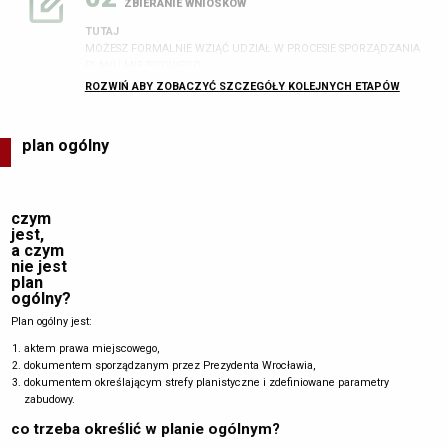
ZBIERANIE WNIOSKÓW
TUTAJ
MOŻESZ FORMALNIE WZIĄĆ UDZIAŁ W PROCESIE SPORZĄDZANIA
PLANU MIEJSCOWEGO
ROZWIŃ ABY ZOBACZYĆ SZCZEGÓŁY KOLEJNYCH ETAPÓW
ZOBACZ JAK ZŁOŻYĆ WNIOSEK
Ogłoszenia o terminie zbierania wniosków
(minimum 21 dni od dnia
ogłoszenia w prasie)
do projektu mpzp:
plan ogólny
na tablicach ogłoszeń Urzędu Miejskiego i właściwych Rad
Osiedli,
w
lokalnej gazecie
,
czym
na stronach
bip.um.wroc.pl
i
geoportal.wroclaw.pl
jest,
Zawiadomienie instytucji i organów właściwych do opiniowania
a czym
i uzgadniania o podjęciu uchwały o przystąpieniu do
nie jest
sporządzenia planu miejscowego.
plan
ogólny?
Plan ogólny jest:
03
aktem prawa miejscowego,
PROJEKTOWANIE
dokumentem sporządzanym przez Prezydenta Wrocławia,
dokumentem określającym strefy planistyczne i zdefiniowane parametry
Opracowanie projektu planu miejscowego wraz z uzasadnieniem oraz
zabudowy.
prognozą oddziaływania na środowisko.
co trzeba określić w planie ogólnym?