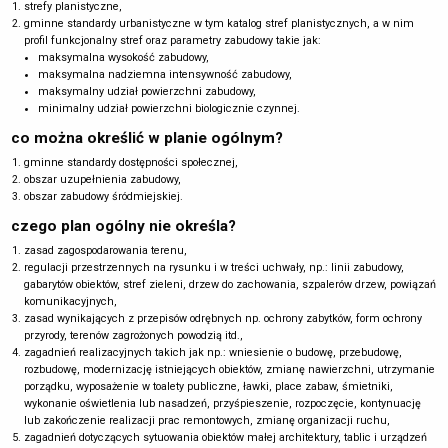
strefy planistyczne,
04
gminne standardy urbanistyczne w tym katalog stref planistycznych, a w nim
OPINIOWANIE
profil funkcjonalny stref oraz parametry zabudowy takie jak:
maksymalna wysokość zabudowy,
Skierowanie projektu mpzp do opiniowania
maksymalna nadziemna intensywność zabudowy,
maksymalny udział powierzchni zabudowy,
wyznaczone ustawowo instytucje mają
od 14 do 30 dni
na
minimalny udział powierzchni biologicznie czynnej.
odpowiedź,
analiza opinii i wprowadzenie ewentualnych zmian do
co można określić w planie ogólnym?
projektu planu miejscowego.
gminne standardy dostępności społecznej,
wprowadzenie zmian w projekcie po opiniowaniu = wydłużenie
obszar uzupełnienia zabudowy,
procedury planistycznej
obszar zabudowy śródmiejskiej.
czego plan ogólny nie określa?
zasad zagospodarowania terenu,
05
regulacji przestrzennych na rysunku i w treści uchwały, np.: linii zabudowy,
UZGADNIANIE
gabarytów obiektów, stref zieleni, drzew do zachowania, szpalerów drzew, powiązań
Skierowanie projektu mpzp do uzgadniania
komunikacyjnych,
zasad wynikających z przepisów odrębnych np. ochrony zabytków, form ochrony
wyznaczone ustawowo instytucje mają
od 14 do 30 dni
na
przyrody, terenów zagrożonych powodzią itd.,
odpowiedź,
zagadnień realizacyjnych takich jak np.: wniesienie o budowę, przebudowę,
analiza uzgodnień i wprowadzenie ewentualnych zmian do
rozbudowę, modernizację istniejących obiektów, zmianę nawierzchni, utrzymanie
projektu planu miejscowego.
porządku, wyposażenie w toalety publiczne, ławki, place zabaw, śmietniki,
wykonanie oświetlenia lub nasadzeń, przyśpieszenie, rozpoczęcie, kontynuację
wprowadzenie zmian w projekcie po uzgodnieniach =
lub zakończenie realizacji prac remontowych, zmianę organizacji ruchu,
wydłużenie procedury planistycznej
zagadnień dotyczących sytuowania obiektów małej architektury, tablic i urządzeń