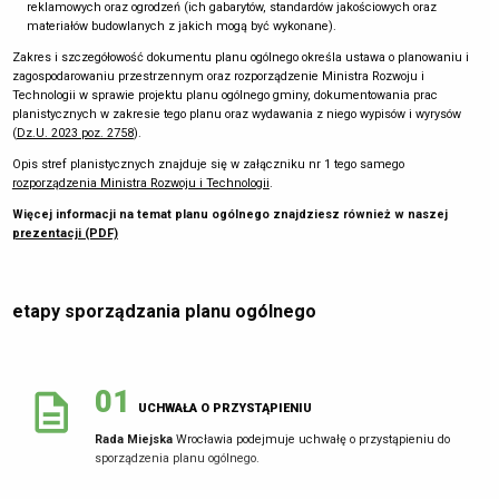
reklamowych oraz ogrodzeń (ich gabarytów, standardów jakościowych oraz
materiałów budowlanych z jakich mogą być wykonane).
06
Zakres i szczegółowość dokumentu planu ogólnego określa ustawa o planowaniu i
WYKAZ WNIOSKÓW
zagospodarowaniu przestrzennym oraz rozporządzenie Ministra Rozwoju i
Wydział Planowania Przestrzennego przygotowuje dla Prezydenta
Technologii w sprawie projektu planu ogólnego gminy, dokumentowania prac
Wrocławia wykaz wniosków do projektu planu miejscowego wraz z
planistycznych w zakresie tego planu oraz wydawania z niego wypisów i wyrysów
propozycją ich rozpatrzenia i uzasadnieniem.
(
Dz.U. 2023 poz. 2758
).
Prezydent Wrocławia
przedstawia propozycję rozpatrzenia wniosków,
Opis stref planistycznych znajduje się w załączniku nr 1 tego samego
które wpłynęły w wyznaczonym w ogłoszeniu terminie.
rozporządzenia Ministra Rozwoju i Technologii
.
Więcej informacji na temat planu ogólnego znajdziesz również w naszej
prezentacji (PDF)
07
KONSULTACJE SPOŁECZNE
TUTAJ
etapy sporządzania planu ogólnego
MOŻESZ FORMALNIE WZIĄĆ UDZIAŁ W PROCESIE SPORZĄDZANIA
PLANU MIEJSCOWEGO
ZOBACZ JAK ZŁOŻYĆ UWAGĘ
01
Ogłoszenia o konsultacjach społecznych do projektu mpzp:
UCHWAŁA O PRZYSTĄPIENIU
na tablicach ogłoszeń Urzędu Miejskiego i właściwych Rad
Rada Miejska
Wrocławia podejmuje uchwałę o przystąpieniu do
Osiedli,
sporządzenia planu ogólnego.
w
lokalnej gazecie
,
na stronach
bip.um.wroc.pl
i
geoportal.wroclaw.pl