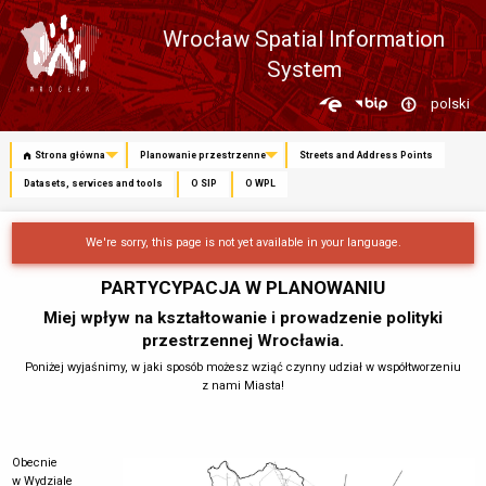
Wrocław Spatial Information
System
Zmień
polski
język
Strona główna
Planowanie przestrzenne
Streets and Address Points
Datasets, services and tools
O SIP
O WPL
We're sorry, this page is not yet available in your language.
PARTYCYPACJA W PLANOWANIU
Miej wpływ na kształtowanie i prowadzenie polityki
przestrzennej Wrocławia.
Poniżej wyjaśnimy, w jaki sposób możesz wziąć czynny udział w współtworzeniu
z nami Miasta!
Obecnie
w Wydziale