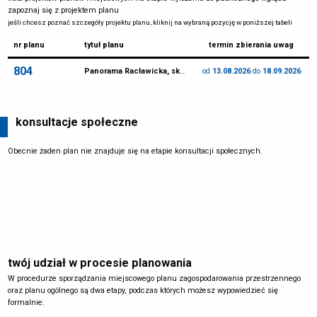
zapoznaj się z projektem planu
jeśli chcesz poznać szczegóły projektu planu, kliknij na wybraną pozycję w poniższej tabeli
nr planu
tytuł planu
termin zbierania uwag
804
Panorama Racławicka, skwer Wrocławianek
od
13.08.2026
do
18.09.2026
konsultacje społeczne
Obecnie żaden plan nie znajduje się na etapie konsultacji społecznych.
twój udział w procesie planowania
W procedurze sporządzania miejscowego planu zagospodarowania przestrzennego
oraz planu ogólnego są dwa etapy, podczas których możesz wypowiedzieć się
formalnie: